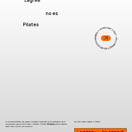
Lagree
no es
Pilates
DE CONFIANÇA PER MÉS DE 500 MEMBRES ➺ LAGREE SANT CUGAT ➺
Zona central (core)
Es un entrenamiento de cuerpo completo, inspirado en los principios de la
Ver más sobre Lagree vs. Pilates
musculación, que te hará sudar y temblar. Si tienes
50 minutos
para cuidarte,
dalo todo y hazlo con nosotros.