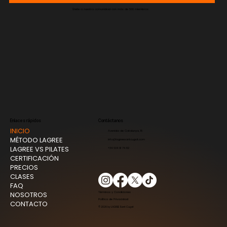
Únete a nuestra comunidad con más de 500 miembros
Enlaces rápidos
Contáctanos
INICIO
Avenida de Catalunya, 15
MÉTODO LAGREE
info@lagreesantcugat.com
LAGREE VS PILATES
+34 634 91 74 82
CERTIFICACIÓN
PRECIOS
CLASES
FAQ
NOSOTROS
Términos y Condiciones
Política de Privacidad
CONTACTO
© 2026 by LAGREE Sant Cugat