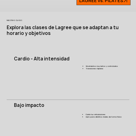
LAGREE vs. PILATES
NUESTRAS CLASES
Explora las clases de Lagree que se adaptan a tu
horario y objetivos
Cardio - Alta intensidad
Movimientos muy lentos y controlados
Transiciones rápidas
Bajo impacto
Cuida tus articulaciones
Apto para distintos niveles de forma física