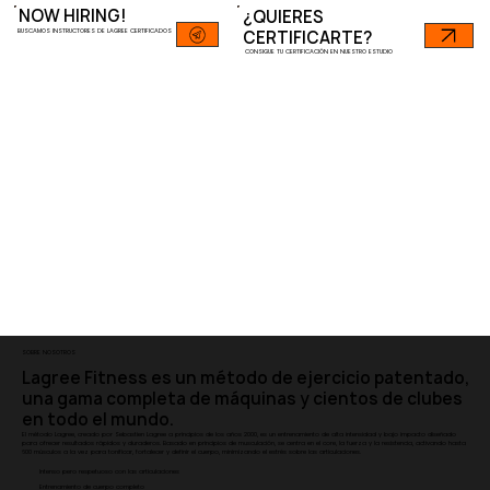
NOW HIRING!
¿QUIERES
BUSCAMOS INSTRUCTORES DE LAGREE CERTIFICADOS
CERTIFICARTE?
CONSIGUE TU CERTIFICACIÓN EN NUESTRO ESTUDIO
SOBRE NOSOTROS
Lagree Fitness es un método de ejercicio patentado,
una gama completa de máquinas y cientos de clubes
en todo el mundo.
El método Lagree, creado por Sebastien Lagree a principios de los años 2000, es un entrenamiento de alta intensidad y bajo impacto diseñado
para ofrecer resultados rápidos y duraderos. Basado en principios de musculación, se centra en el core, la fuerza y la resistencia, activando hasta
600 músculos a la vez para tonificar, fortalecer y definir el cuerpo, minimizando el estrés sobre las articulaciones.
Intenso pero respetuoso con las articulaciones
Entrenamiento de cuerpo completo